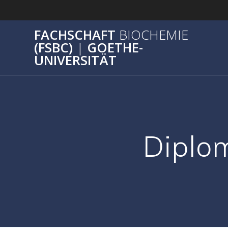
Zum
Inhalt
springen
FACHSCHAFT
BIOCHEMIE
(FSBC)
|
GOETHE-
UNIVERSITÄT
Diplo