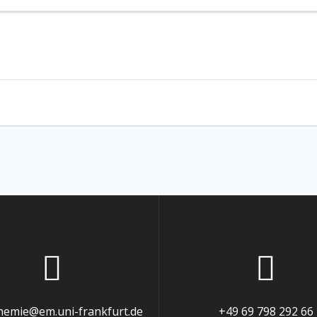
chemie@em.uni-frankfurt.de
+49 69 798 292 66