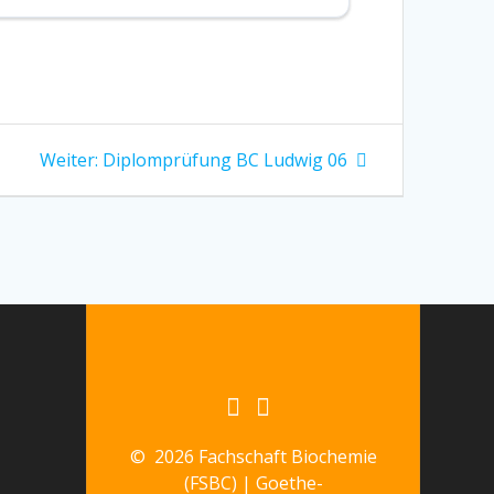
Nächster
Weiter:
Diplomprüfung BC Ludwig 06
Beitrag:
© 2026 Fachschaft Biochemie
(FSBC) | Goethe-